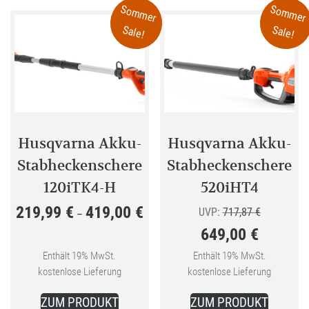
Varianten
Sommer
Sommer
auf.
Sale!
Sale!
Die
Optionen
können
auf
der
Produktseite
Husqvarna Akku-
Husqvarna Akku-
gewählt
Stabheckenschere
Stabheckenschere
werden
120iTK4-H
520iHT4
219,99
€
419,00
€
Preisspanne:
Ursprüngli
UVP:
717,87
€
–
649,00
€
219,99 €
Preis
bis
Aktueller
war:
Enthält 19% MwSt.
Enthält 19% MwSt.
kostenlose Lieferung
kostenlose Lieferung
419,00 €
Preis
717,87 €
Dieses
ist:
ZUM PRODUKT
ZUM PRODUKT
Produkt