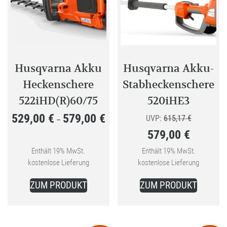
Optionen
können
auf
der
Produktseite
Husqvarna Akku
Husqvarna Akku-
gewählt
Heckenschere
Stabheckenschere
werden
522iHD(R)60/75
520iHE3
529,00
€
579,00
€
Preisspanne:
Ursprüngli
UVP:
615,17
€
–
579,00
€
529,00 €
Preis
bis
Aktueller
war:
Enthält 19% MwSt.
Enthält 19% MwSt.
kostenlose Lieferung
kostenlose Lieferung
579,00 €
Preis
615,17 €
Dieses
ist:
ZUM PRODUKT
ZUM PRODUKT
Produkt
579,00 €.
weist
mehrere