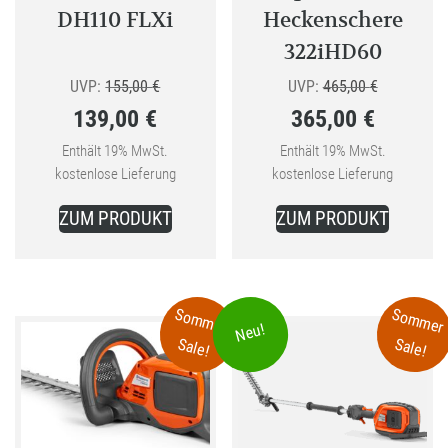
gewählt
DH110 FLXi
Heckenschere
werden
322iHD60
Ursprünglicher
Ursprüngli
UVP:
155,00
€
UVP:
465,00
€
139,00
€
365,00
€
Preis
Preis
Aktueller
war:
Aktueller
war:
Enthält 19% MwSt.
Enthält 19% MwSt.
kostenlose Lieferung
kostenlose Lieferung
Preis
155,00 €
Preis
465,00 €
ist:
ist:
ZUM PRODUKT
ZUM PRODUKT
139,00 €.
365,00 €.
Sommer
Sommer
Neu!
Sale!
Sale!