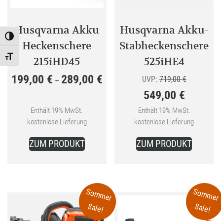
Husqvarna Akku
Husqvarna Akku-
Toggle High Contrast
Heckenschere
Stabheckenschere
Toggle Font size
215iHD45
525iHE4
199,00
€
289,00
€
Preisspanne:
Ursprüngli
UVP:
719,00
€
–
549,00
€
199,00 €
Preis
bis
Aktueller
war:
Enthält 19% MwSt.
Enthält 19% MwSt.
kostenlose Lieferung
kostenlose Lieferung
289,00 €
Preis
719,00 €
Dieses
ist:
ZUM PRODUKT
ZUM PRODUKT
Produkt
549,00 €.
weist
mehrere
Varianten
Sommer
Sommer
auf.
Sale!
Sale!
Die