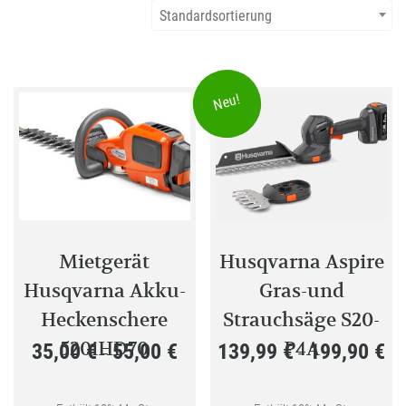
Standardsortierung
Neu!
Mietgerät
Husqvarna Aspire
Husqvarna Akku-
Gras-und
Heckenschere
Strauchsäge S20-
520iHD70
P4A
35,00
€
55,00
€
139,99
€
199,90
€
Preisspanne:
Pre
–
–
35,00 €
139