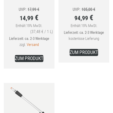
Ursprünglicher
Ursprüngli
UVP:
17,99
€
UVP:
105,00
€
€
€
14,99
94,99
Preis
Preis
war:
war:
Enthält 19% MwSt.
Enthält 19% MwSt.
Aktueller
Aktueller
(
37,48
€
/ 1 L)
Lieferzeit: ca. 2-3 Werktage
17,99 €
105,00 €
Preis
Preis
Lieferzeit: ca. 2-3 Werktage
kostenlose Lieferung
ist:
ist:
zzgl.
Versand
14,99 €.
94,99 €.
ZUM PRODUKT
ZUM PRODUKT