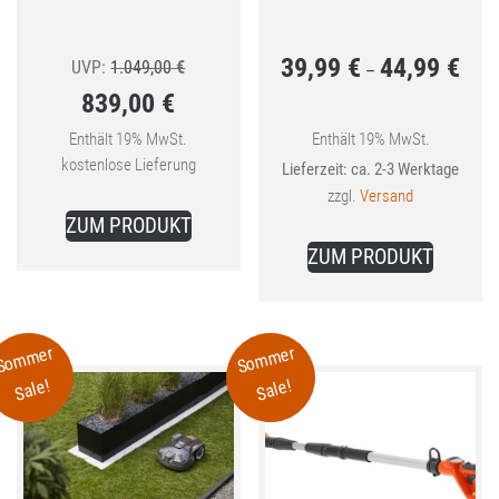
39,99
€
44,99
€
Ursprünglicher
Preis
UVP:
1.049,00
€
–
839,00
€
Preis
39,99
Aktueller
war:
bis
Enthält 19% MwSt.
Enthält 19% MwSt.
kostenlose Lieferung
Lieferzeit: ca. 2-3 Werktage
Preis
1.049,00 €
44,99
zzgl.
Versand
ist:
ZUM PRODUKT
Dieses
839,00 €.
ZUM PRODUKT
Produkt
weist
mehrer
Sommer
Sommer
Variant
Sale!
Sale!
auf.
Die
Optione
können