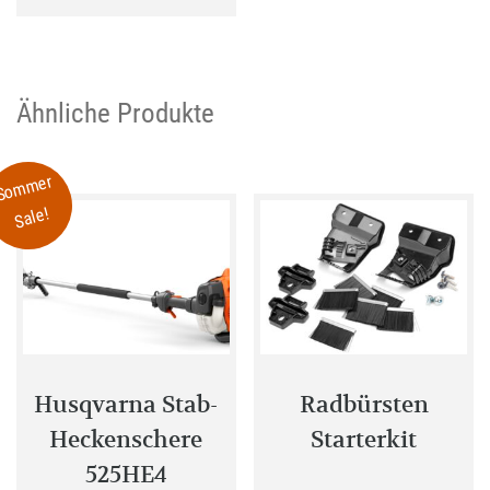
Ähnliche Produkte
Sommer
Sale!
Husqvarna Stab-
Radbürsten
Heckenschere
Starterkit
525HE4