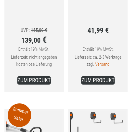
41,99
€
Ursprünglicher
UVP:
155,00
€
€
139,00
Preis
war:
Enthält 19% MwSt.
Enthält 19% MwSt.
Aktueller
Lieferzeit: nicht angegeben
Lieferzeit: ca. 2-3 Werktage
155,00 €
Preis
kostenlose Lieferung
zzgl.
Versand
ist:
139,00 €.
ZUM PRODUKT
ZUM PRODUKT
Sommer
Sale!