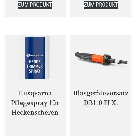
24,99 €.
ZUM PRODUKT
ZUM PRODUKT
Produkt
weist
mehrere
Varianten
auf.
Die
Optionen
können
auf
der
Produktseite
Husqvarna
Blasgerätevorsatz
gewählt
Pflegespray für
DB110 FLXi
werden
Heckenscheren