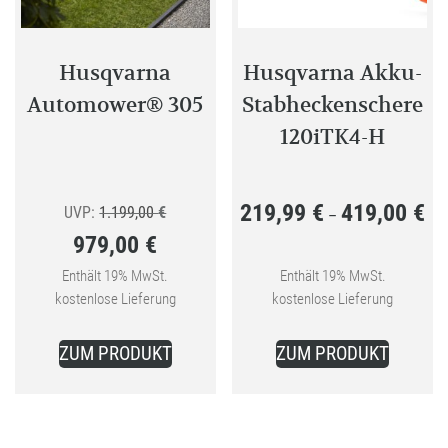
auf
der
Produkt
Husqvarna
Husqvarna Akku-
gewählt
Automower® 305
Stabheckenschere
werden
120iTK4-H
219,99
€
419,00
€
Ursprünglicher
Pre
UVP:
1.199,00
€
–
979,00
€
Preis
219
Aktueller
war:
bis
Enthält 19% MwSt.
Enthält 19% MwSt.
kostenlose Lieferung
kostenlose Lieferung
Preis
1.199,00 €
419
Dieses
ist:
ZUM PRODUKT
ZUM PRODUKT
Produkt
979,00 €.
weist
mehrer
Variant