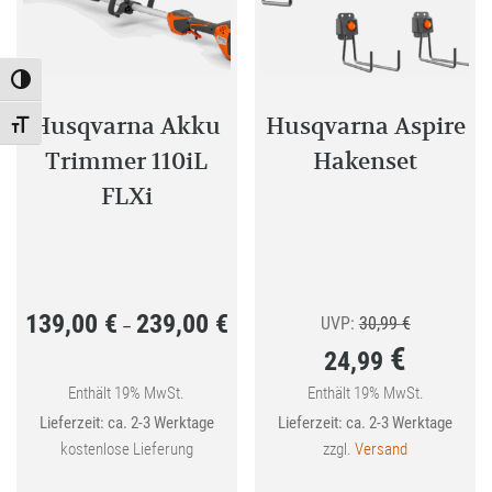
Toggle High Contrast
Husqvarna Akku
Husqvarna Aspire
Toggle Font size
Trimmer 110iL
Hakenset
FLXi
139,00
€
239,00
€
Preisspanne:
Ursprünglic
UVP:
30,99
€
–
€
24,99
139,00 €
Preis
bis
war:
Enthält 19% MwSt.
Enthält 19% MwSt.
Aktueller
Lieferzeit: ca. 2-3 Werktage
Lieferzeit: ca. 2-3 Werktage
239,00 €
30,99 €
Preis
kostenlose Lieferung
zzgl.
Versand
ist:
Dieses