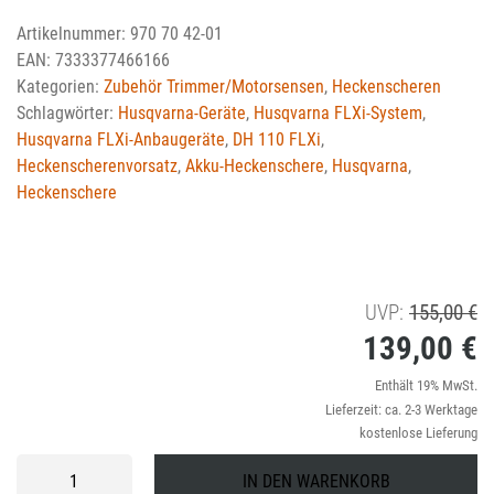
Artikelnummer:
970 70 42-01
EAN:
7333377466166
Kategorien:
Zubehör Trimmer/Motorsensen
,
Heckenscheren
Schlagwörter:
Husqvarna-Geräte
,
Husqvarna FLXi-System
,
Husqvarna FLXi-Anbaugeräte
,
DH 110 FLXi
,
Heckenscherenvorsatz
,
Akku-Heckenschere
,
Husqvarna
,
Heckenschere
U
UVP:
155,00
€
139,00
€
Pr
wa
Ak
Enthält 19% MwSt.
Lieferzeit: ca. 2-3 Werktage
1
Pr
kostenlose Lieferung
is
Heckenscherenvorsatz
IN DEN WARENKORB
DH110
1