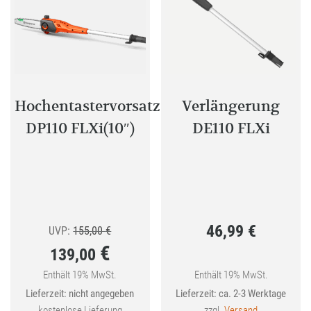
Hochentastervorsatz
Verlängerung
DP110 FLXi(10″)
DE110 FLXi
46,99
€
Ursprünglicher
UVP:
155,00
€
€
139,00
Preis
war:
Enthält 19% MwSt.
Enthält 19% MwSt.
Aktueller
Lieferzeit: nicht angegeben
Lieferzeit: ca. 2-3 Werktage
155,00 €
Preis
kostenlose Lieferung
zzgl.
Versand