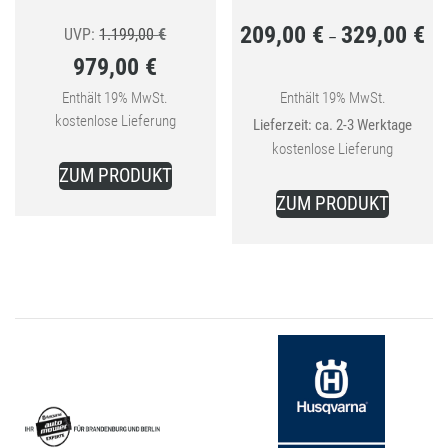
209,00
€
329,00
€
Ursprünglicher
Pre
UVP:
1.199,00
€
–
979,00
€
Preis
209
Aktueller
war:
bis
Enthält 19% MwSt.
Enthält 19% MwSt.
kostenlose Lieferung
Lieferzeit: ca. 2-3 Werktage
Preis
1.199,00 €
329
kostenlose Lieferung
ist:
ZUM PRODUKT
Dieses
979,00 €.
ZUM PRODUKT
Produkt
weist
mehrer
Variant
auf.
Die
Optione
können
auf