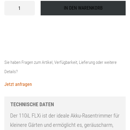
Husqvarna
IN DEN WARENKORB
Akku
Trimmer
110iL
FLXi
Menge
Sie haben Fragen zum Artikel, Verfügbarkeit, Lieferung oder weitere
Details?
Jetzt anfragen
TECHNISCHE DATEN
Der 110iL FLXi ist der ideale Akku-Rasentrimmer für
kleinere Gärten und ermöglicht es, geräuscharm,