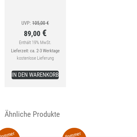
Ursprünglicher
UVP:
105,00
€
€
89,00
Preis
war:
Enthält 19% MwSt.
Aktueller
Lieferzeit: ca. 2-3 Werktage
105,00 €
Preis
kostenlose Lieferung
ist:
89,00 €.
IN DEN WARENKORB
Ähnliche Produkte
Sommer
Sommer