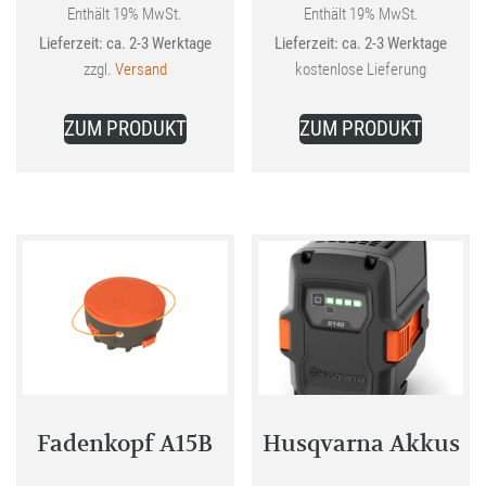
war:
war:
Enthält 19% MwSt.
Enthält 19% MwSt.
Aktueller
Aktueller
Lieferzeit: ca. 2-3 Werktage
Lieferzeit: ca. 2-3 Werktage
25,99 €
155,00 €
Preis
Preis
zzgl.
Versand
kostenlose Lieferung
ist:
ist:
19,99 €.
139,00 €.
ZUM PRODUKT
ZUM PRODUKT
Fadenkopf A15B
Husqvarna Akkus