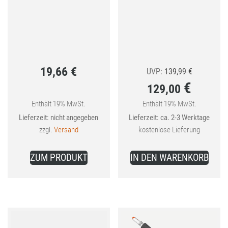
19,66
€
Ursprüngli
UVP:
139,99
€
€
129,00
Preis
war:
Enthält 19% MwSt.
Enthält 19% MwSt.
Aktueller
Lieferzeit: nicht angegeben
Lieferzeit: ca. 2-3 Werktage
139,99 €
Preis
zzgl.
Versand
kostenlose Lieferung
ist:
129,00 €.
ZUM PRODUKT
IN DEN WARENKORB