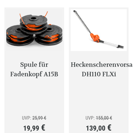
auf.
Die
Optione
können
auf
der
Produkt
gewählt
Spule für
Heckenscherenvorsa
werden
Fadenkopf A15B
DH110 FLXi
Ursprünglicher
Ursprüngli
UVP:
25,99
€
UVP:
155,00
€
€
€
19,99
139,00
Preis
Preis