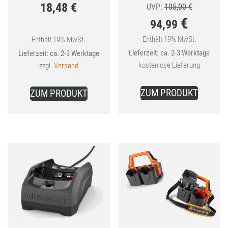
18,48
€
Ursprüngli
UVP:
105,00
€
€
94,99
Preis
war:
Enthält 19% MwSt.
Enthält 19% MwSt.
Aktueller
Lieferzeit: ca. 2-3 Werktage
Lieferzeit: ca. 2-3 Werktage
105,00 €
Preis
kostenlose Lieferung
zzgl.
Versand
ist:
94,99 €.
ZUM PRODUKT
ZUM PRODUKT