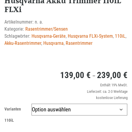
Husqvarna Akku Trimmer 110iL
FLXi
Artikelnummer:
n. a.
Kategorie:
Rasentrimmer/Sensen
Schlagwörter:
Husqvarna-Geräte
,
Husqvarna FLXi-System
,
110iL
,
Akku-Rasentrimmer
,
Husqvarna
,
Rasentrimmer
139,00
€
239,00
€
P
–
1
Enthält 19% MwSt.
Lieferzeit: ca. 2-3 Werktage
bi
kostenlose Lieferung
2
Varianten
110iL