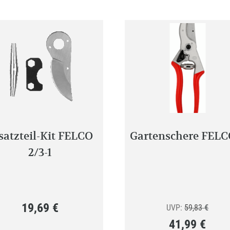
satzteil-Kit FELCO
Gartenschere FELC
2/3-1
19,69
€
Ursprü
UVP:
59,83
€
41,99
€
Preis