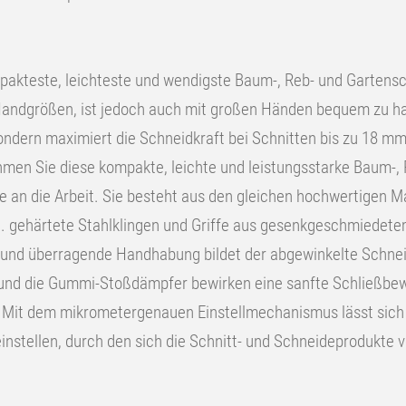
mpakteste, leichteste und wendigste Baum-, Reb- und Gartens
e Handgrößen, ist jedoch auch mit großen Händen bequem zu ha
sondern maximiert die Schneidkraft bei Schnitten bis zu 18 
ehmen Sie diese kompakte, leichte und leistungsstarke Baum-,
e an die Arbeit. Sie besteht aus den gleichen hochwertigen M
h. gehärtete Stahlklingen und Griffe aus gesenkgeschmiedet
nd überragende Handhabung bildet der abgewinkelte Schneid
 und die Gummi-Stoßdämpfer bewirken eine sanfte Schließbe
Mit dem mikrometergenauen Einstellmechanismus lässt sich 
einstellen, durch den sich die Schnitt- und Schneideprodukte