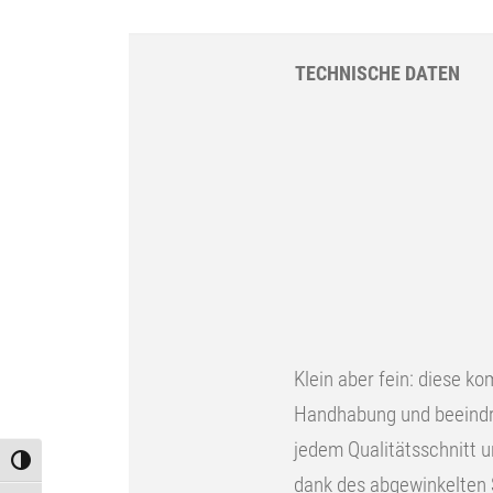
TECHNISCHE DATEN
Klein aber fein: diese k
Handhabung und beeindru
jedem Qualitätsschnitt u
Toggle High Contrast
dank des abgewinkelten 