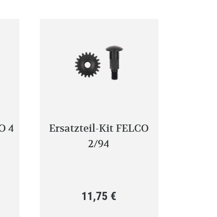
O 4
Ersatzteil-Kit FELCO
2/94
11,75
€
nglicher