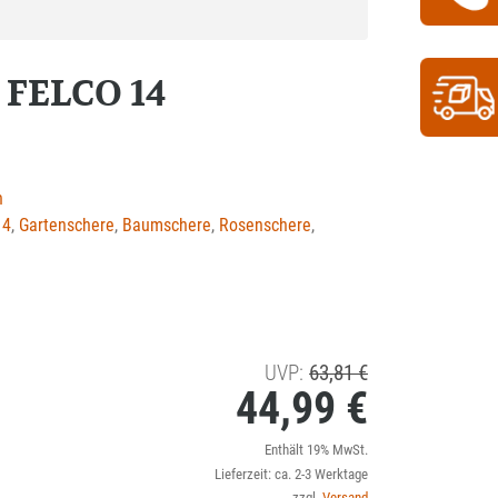
 FELCO 14
n
14
,
Gartenschere
,
Baumschere
,
Rosenschere
,
Ursprünglicher
UVP:
63,81
€
44,99
€
Preis
war:
Aktueller
Enthält 19% MwSt.
63,81 €
Lieferzeit: ca. 2-3 Werktage
Preis
zzgl.
Versand