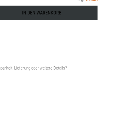
ist:
IN DEN WARENKORB
44,99 €.
barkeit, Lieferung oder weitere Details?