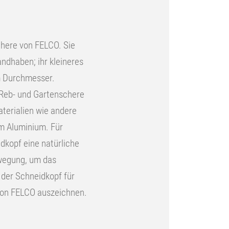
chere von FELCO. Sie
ndhaben; ihr kleineres
mm Durchmesser.
 Reb- und Gartenschere
aterialien wie andere
em Aluminium. Für
kopf eine natürliche
wegung, um das
der Schneidkopf für
 von FELCO auszeichnen.