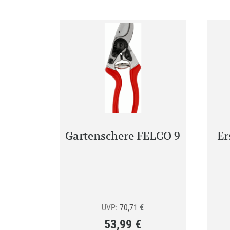
Gartenschere FELCO 9
Er
Ursprünglicher
UVP:
70,71
€
53,99
€
Preis