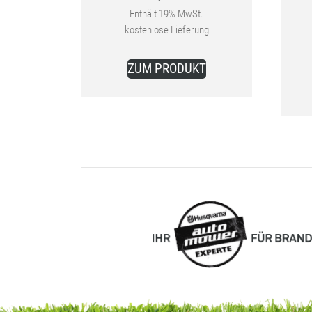
Aktueller
war:
Enthält 19% MwSt.
kostenlose Lieferung
Preis
70,71 €
ist:
ZUM PRODUKT
53,99 €.