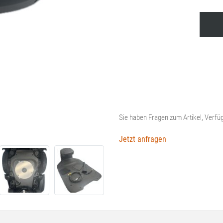
Husqvarna
Automower®
310E
NERA
–
Vorführgerät
Menge
Sie haben Fragen zum Artikel, Verfüg
Jetzt anfragen