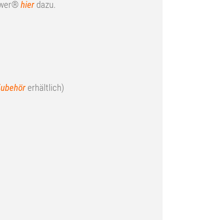
ower®
hier
dazu.
Zubehör
erhältlich)