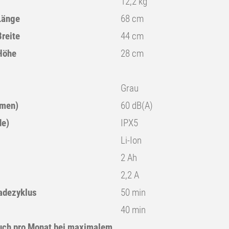
12,2 kg
Länge
68 cm
reite
44 cm
Höhe
28 cm
Grau
mmen)
60 dB(A)
de)
IPX5
Li-Ion
2 Ah
2,2 A
adezyklus
50 min
40 min
auch pro Monat bei maximalem