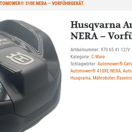
TOMOWER® 310E NERA – VORFÜHRGERÄT
Husqvarna A
NERA – Vorf
Artikelnummer:
970 65 41-12/V
Kategorie:
C-Ware
Schlagwörter:
Automower®-Ger
Automower® 410XE NERA
,
Auto
Husqvarna
,
Mähroboter
,
Rasenro