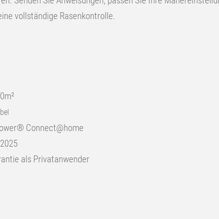
ren. Senden Sie Anweisungen, passen Sie Ihre Mähereinstellu
ine vollständige Rasenkontrolle.
00m²
bel
omower® Connect@home
.2025
rantie als Privatanwender