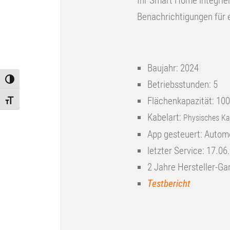
Ihr Smart Home integrie
Benachrichtigungen für e
Baujahr: 2024
Toggle High Contrast
Betriebsstunden: 5
Flächenkapazität: 10
Toggle Font size
Kabelart:
Physisches Ka
App gesteuert: Aut
letzter Service: 17.06
2 Jahre Hersteller-Ga
Testbericht