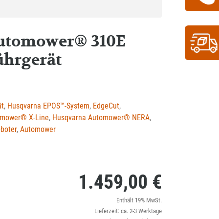
utomower® 310E
ührgerät
ät
,
Husqvarna EPOS™-System
,
EdgeCut
,
mower® X-Line
,
Husqvarna Automower® NERA
,
boter
,
Automower
1.459,00
€
Enthält 19% MwSt.
Lieferzeit: ca. 2-3 Werktage