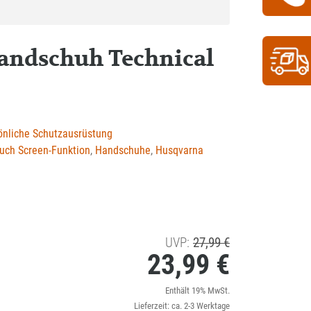
andschuh Technical
önliche Schutzausrüstung
uch Screen-Funktion
,
Handschuhe
,
Husqvarna
Ursprünglicher
UVP:
27,99
€
23,99
€
Preis
war:
Aktueller
Enthält 19% MwSt.
27,99 €
Lieferzeit: ca. 2-3 Werktage