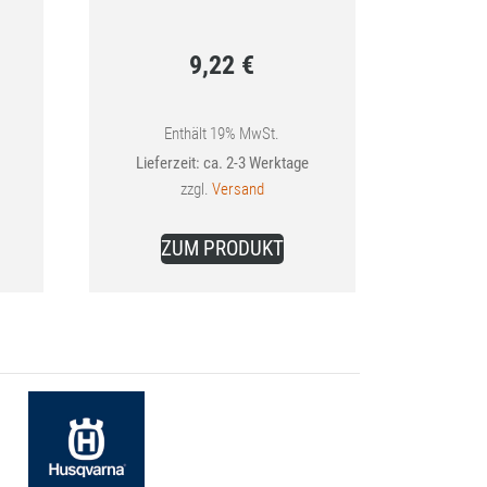
9,22
€
ünglicher
Enthält 19% MwSt.
Lieferzeit: ca. 2-3 Werktage
0 €
zzgl.
Versand
ses
Dieses
ZUM PRODUKT
dukt
Produkt
st
weist
rere
mehrere
ianten
Varianten
.
auf.
Die
ionen
Optionen
nen
können