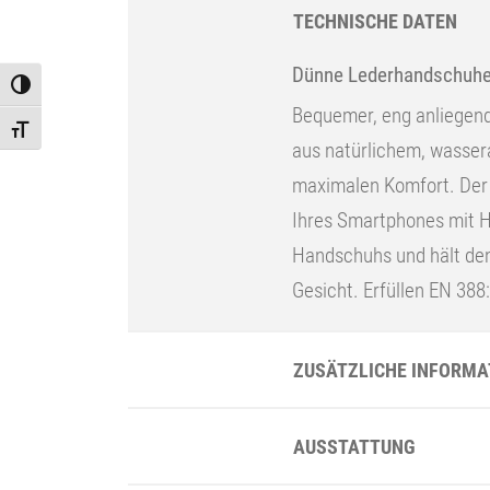
TECHNISCHE DATEN
Dünne Lederhandschuhe f
Toggle High Contrast
Bequemer, eng anliegend
Toggle Font size
aus natürlichem, wasser
maximalen Komfort. Der 
Ihres Smartphones mit H
Handschuhs und hält den
Gesicht. Erfüllen EN 388
ZUSÄTZLICHE INFORMA
AUSSTATTUNG