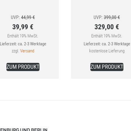
Ursprünglicher
Urspr
UVP:
44,99
€
UVP:
399,00
€
39,99
€
329,00
€
Preis
Preis
Aktueller
war:
Aktueller
war:
Enthält 19% MwSt.
Enthält 19% MwSt.
Lieferzeit: ca. 2-3 Werktage
Lieferzeit: ca. 2-3 Werktage
Preis
44,99 €
Preis
399,0
zzgl.
Versand
kostenlose Lieferung
ist:
ist:
Die
39,99 €.
329,00 €.
ZUM PRODUKT
ZUM PRODUKT
Pro
wei
meh
Var
auf
Die
Opt
kön