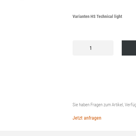
Varianten HS Technical light
Husqvarna
Handschuh
Technical
light
Menge
Sie haben Fragen zum Artikel, Verfüg
Jetzt anfragen