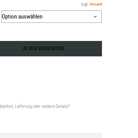
Preis
zzgl.
Versand
ist:
23,99 €.
IN DEN WARENKORB
barkeit, Lieferung oder weitere Details?