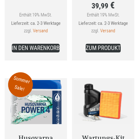
€
39,99
Preis
war:
Enthält 19% MwSt.
Enthält 19% MwSt.
Aktueller
Lieferzeit: ca. 2-3 Werktage
Lieferzeit: ca. 2-3 Werktage
44,99 €
Preis
zzgl.
Versand
zzgl.
Versand
ist:
39,99 €.
IN DEN WARENKORB
ZUM PRODUKT
Sommer
Sale!
Husqvarna
Wartungs-Kit