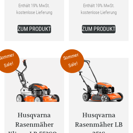
Aktueller
war:
Aktueller
war:
Enthält 19% MwSt.
Enthält 19% MwSt.
kostenlose Lieferung
kostenlose Lieferung
Preis
899,00 €
Preis
1.049,00 
ist:
ist:
ZUM PRODUKT
ZUM PRODUKT
699,00 €.
879,00 €.
Sommer
Sommer
Sale!
Sale!
Husqvarna
Husqvarna
Rasenmäher
Rasenmäher LB