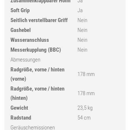
Zusammenklappbarer Holm
Ja
Soft Grip
Ja
Seitlich verstellbarer Griff
Nein
Gashebel
Nein
Wasseranschluss
Nein
Messerkupplung (BBC)
Nein
Abmessungen
Radgröße, vorne / hinten
178 mm
(vorne)
Radgröße, vorne / hinten
178 mm
(hinten)
Gewicht
23,5 kg
Radstand
54 cm
Geräuschemissionen