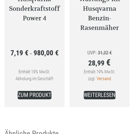
Sonderkraftstoff
Husqvarna
Power 4
Benzin-
Rasenmäher
7,19
€
980,00
€
Preisspanne:
Ursprünglic
UVP:
31,32
€
–
€
28,99
7,19 €
Preis
bis
war:
Enthält 19% MwSt.
Enthält 19% MwSt.
Aktueller
Abholung im Geschäft
zzgl.
Versand
980,00 €
31,32 €
Preis
Dieses
ist:
ZUM PRODUKT
WEITERLESEN
Produkt
28,99 €.
weist
mehrere
Varianten
auf.
Ähnliche Produkte