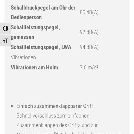
Schalldruckpegel am Ohr der
80 dB(A)
Bedienperson
Schallleistungspegel,
Toggle High Contrast
92 dB(A)
gemessen
Toggle Font size
Schallleistungspegel, LWA
94 dB(A)
Vibrationen
Vibrationen am Holm
7,6 m/s²
Einfach zusammenklappbarer Griff
–
Schnellverschluss zum einfachen
Zusammenklappen des Griffs und zur