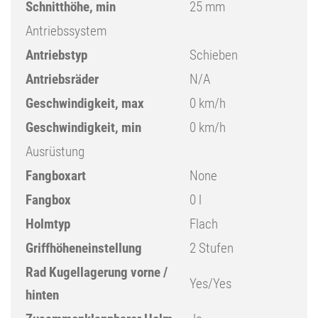
Schnitthöhe, min
25 mm
Antriebssystem
Antriebstyp
Schieben
Antriebsräder
N/A
Geschwindigkeit, max
0 km/h
Geschwindigkeit, min
0 km/h
Ausrüstung
Fangboxart
None
Fangbox
0 l
Holmtyp
Flach
Griffhöheneinstellung
2 Stufen
Rad Kugellagerung vorne /
Yes/Yes
hinten