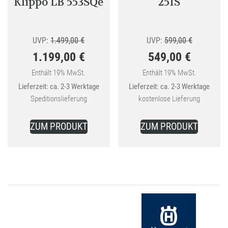
Klippo LB 553SQe
251S
Ursprünglicher
Ursprüngli
UVP:
1.499,00
€
UVP:
599,00
€
1.199,00
€
549,00
€
Preis
Preis
Aktueller
war:
Aktueller
war:
Enthält 19% MwSt.
Enthält 19% MwSt.
Lieferzeit: ca. 2-3 Werktage
Lieferzeit: ca. 2-3 Werktage
Preis
1.499,00 €
Preis
599,00 €
Speditionslieferung
kostenlose Lieferung
ist:
ist:
1.199,00 €.
549,00 €.
ZUM PRODUKT
ZUM PRODUKT