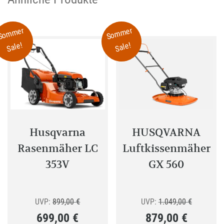
Die
Optionen
Sommer
Sommer
können
Sale!
Sale!
auf
der
Produktseite
gewählt
werden
Husqvarna
HUSQVARNA
Rasenmäher LC
Luftkissenmäher
353V
GX 560
Ursprünglicher
Ursprüngl
UVP:
899,00
€
UVP:
1.049,00
€
699,00
€
879,00
€
Preis
Preis