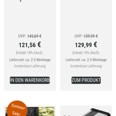
Ursprünglicher
Ursprüngli
UVP:
145,69
€
UVP:
139,99
€
€
€
121,56
129,99
Preis
Preis
war:
war:
Enthält 19% MwSt.
Enthält 19% MwSt.
Aktueller
Aktueller
Lieferzeit: ca. 2-3 Werktage
Lieferzeit: ca. 2-3 Werktage
145,69 €
139,99 €
Preis
Preis
kostenlose Lieferung
kostenlose Lieferung
ist:
ist:
121,56 €.
129,99 €.
IN DEN WARENKORB
ZUM PRODUKT
Sommer
Sale!