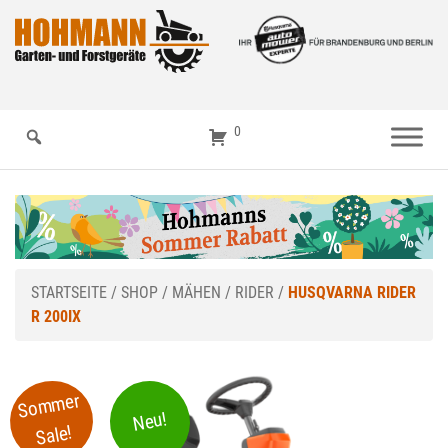
0
STARTSEITE
/
SHOP
/
MÄHEN
/
RIDER
/
HUSQVARNA RIDER
R 200IX
Sommer
Neu!
Sale!