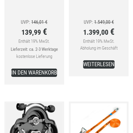
Ursprünglicher
Ursprüngl
UVP:
146,01
€
UVP:
1.549,00
€
€
€
139,99
1.399,00
Preis
Preis
war:
war:
Enthält 19% MwSt.
Enthält 19% MwSt.
Aktueller
Aktueller
Abholung im Geschäft
Lieferzeit: ca. 2-3 Werktage
146,01 €
1.549,00 
Preis
Preis
kostenlose Lieferung
ist:
ist:
WEITERLESEN
139,99 €.
1.399,00 €.
IN DEN WARENKORB