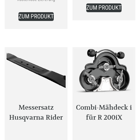
ist:
ist:
ZUM PRODUKT
129,99 €.
259,00 €.
ZUM PRODUKT
Messersatz
Combi-Mähdeck i
Husqvarna Rider
für R 200iX