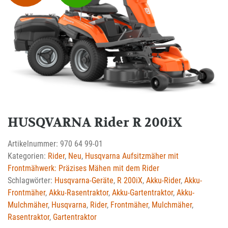
HUSQVARNA Rider R 200iX
Artikelnummer:
970 64 99-01
Kategorien:
Rider
,
Neu
,
Husqvarna Aufsitzmäher mit
Frontmähwerk: Präzises Mähen mit dem Rider
Schlagwörter:
Husqvarna-Geräte
,
R 200iX
,
Akku-Rider
,
Akku-
Frontmäher
,
Akku-Rasentraktor
,
Akku-Gartentraktor
,
Akku-
Mulchmäher
,
Husqvarna
,
Rider
,
Frontmäher
,
Mulchmäher
,
Rasentraktor
,
Gartentraktor