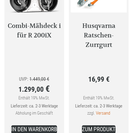
Combi-Mähdeck i
Husqvarna
für R 200iX
Ratschen-
Zurrgurt
16,99
€
Ursprünglicher
UVP:
1.449,00
€
€
1.299,00
Preis
war:
Enthält 19% MwSt.
Enthält 19% MwSt.
Aktueller
Lieferzeit: ca. 2-3 Werktage
Lieferzeit: ca. 2-3 Werktage
1.449,00 €
Preis
Abholung im Geschäft
zzgl.
Versand
ist:
1.299,00 €.
IN DEN WARENKORB
ZUM PRODUKT