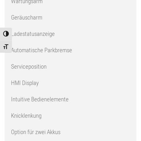
Wartungsarm
Geräuscharm
Ladestatusanzeige
Toggle High Contrast
Toggle Font size
Automatische Parkbremse
Serviceposition
HMI Display
Intuitive Bedienelemente
Knicklenkung
Option für zwei Akkus