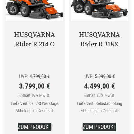
HUSQVARNA
HUSQVARNA
Rider R 214 C
Rider R 318X
Ursprünglicher
Ursprüngl
UVP:
4.799,00
€
UVP:
5.999,00
€
3.799,00
€
4.499,00
€
Preis
Preis
Aktueller
war:
Aktueller
war:
Enthält 19% MwSt.
Enthält 19% MwSt.
Lieferzeit: ca. 2-3 Werktage
Lieferzeit: Selbstabholung
Preis
4.799,00 €
Preis
5.999,00 
Abholung im Geschäft
Abholung im Geschäft
ist:
ist:
3.799,00 €.
4.499,00 €.
ZUM PRODUKT
ZUM PRODUKT