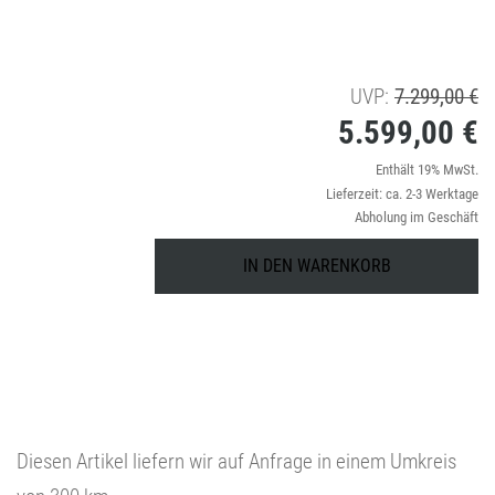
U
UVP:
7.299,00
€
5.599,00
€
Pr
wa
Ak
Enthält 19% MwSt.
Lieferzeit: ca. 2-3 Werktage
7
Pr
Abholung im Geschäft
is
HUSQVARNA
IN DEN WARENKORB
Rider
5
R
200iX
Menge
Diesen Artikel liefern wir auf Anfrage in einem Umkreis