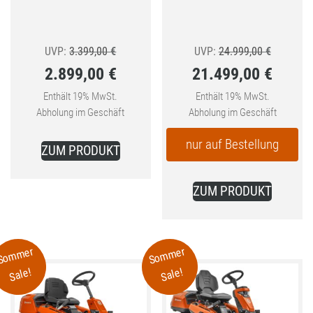
Ursprünglicher
Ursprüngl
UVP:
3.399,00
€
UVP:
24.999,00
€
2.899,00
€
21.499,00
€
Preis
Preis
Aktueller
war:
Aktueller
war:
Enthält 19% MwSt.
Enthält 19% MwSt.
Abholung im Geschäft
Abholung im Geschäft
Preis
3.399,00 €
Preis
24.999,0
ist:
ist:
nur auf Bestellung
ZUM PRODUKT
2.899,00 €.
21.499,00 €.
ZUM PRODUKT
Sommer
Sommer
Sale!
Sale!