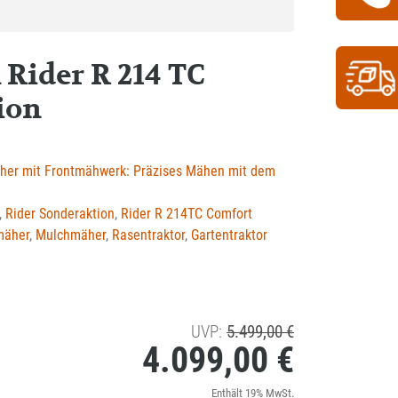
ider R 214 TC
ion
her mit Frontmähwerk: Präzises Mähen mit dem
,
Rider Sonderaktion
,
Rider R 214TC Comfort
mäher
,
Mulchmäher
,
Rasentraktor
,
Gartentraktor
Ursprünglicher
UVP:
5.499,00
€
4.099,00
€
Preis
war:
Aktueller
Enthält 19% MwSt.