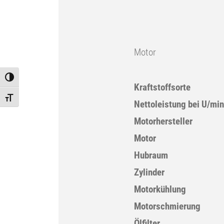
Motor
Toggle High Contrast
Kraftstoffsorte
Toggle Font size
Nettoleistung bei U/mi
Motorhersteller
Motor
Hubraum
Zylinder
Motorkühlung
Motorschmierung
Ölfilter