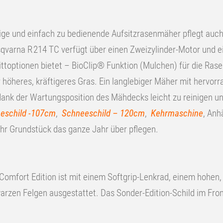
eitige und einfach zu bedienende Aufsitzrasenmäher pflegt au
sqvarna R 214 TC verfügt über einen Zweizylinder-Motor und e
ttoptionen bietet – BioClip® Funktion (Mulchen) für die Ra
höheres, kräftigeres Gras. Ein langlebiger Mäher mit hervor
dank der Wartungsposition des Mähdecks leicht zu reinigen un
eschild -107cm
,
Schneeschild – 120cm
,
Kehrmaschine
, Anh
hr Grundstück das ganze Jahr über pflegen.
omfort Edition ist mit einem Softgrip-Lenkrad, einem hohen,
rzen Felgen ausgestattet. Das Sonder-Edition-Schild im Fron