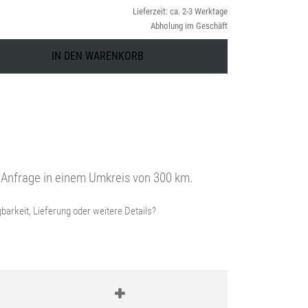
5.499,00 €
Lieferzeit: ca. 2-3 Werktage
Preis
Abholung im Geschäft
ist:
IN DEN WARENKORB
4.099,00 €.
uf Anfrage in einem Umkreis von 300 km.
barkeit, Lieferung oder weitere Details?