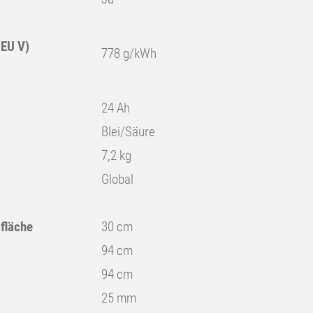
EU V)
778 g/kWh
24 Ah
Blei/Säure
7,2 kg
Global
fläche
30 cm
94 cm
94 cm
25 mm