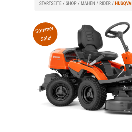
STARTSEITE
/
SHOP
/
MÄHEN
/
RIDER
/
HUSQVAR
Sommer
Sale!