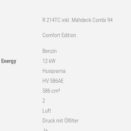
R 214TC inkl. Mähdeck Combi 94
Comfort Edition
Benzin
n Energy
12 kW
Husqvarna
HV 586AE
586 cm³
2
Luft
Druck mit Ölfilter
Ja