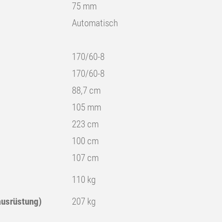
75 mm
Automatisch
170/60-8
170/60-8
88,7 cm
105 mm
223 cm
100 cm
107 cm
110 kg
ausrüstung)
207 kg