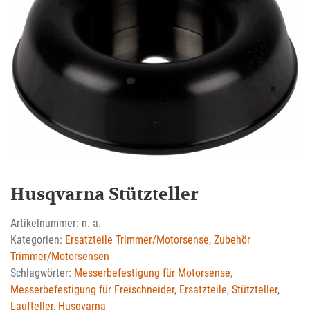
Husqvarna Stützteller
Artikelnummer:
n. a.
Kategorien:
Ersatzteile Trimmer/Motorsense
,
Zubehör
Trimmer/Motorsensen
Schlagwörter:
Messerbefestigung für Motorsense
,
Messerbefestigung für Freischneider
,
Ersatzteile
,
Stützteller
,
Laufteller
,
Husqvarna