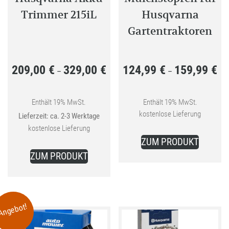
Trimmer 215iL
Husqvarna
Gartentraktoren
209,00
€
329,00
€
124,99
€
159,99
€
Preisspanne:
Pre
–
–
209,00 €
124
bis
bis
Enthält 19% MwSt.
Enthält 19% MwSt.
kostenlose Lieferung
Lieferzeit: ca. 2-3 Werktage
329,00 €
159
kostenlose Lieferung
Dieses
ZUM PRODUKT
Dieses
Produkt
ZUM PRODUKT
Produkt
weist
weist
mehrer
mehrere
Variant
Varianten
auf.
Angebot!
auf.
Die