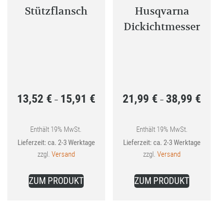
Stützflansch
Husqvarna
Dickichtmesser
13,52
€
15,91
€
21,99
€
38,99
€
Preisspanne:
Preis
–
–
13,52 €
21,99
bis
bis
Enthält 19% MwSt.
Enthält 19% MwSt.
Lieferzeit: ca. 2-3 Werktage
Lieferzeit: ca. 2-3 Werktage
15,91 €
38,99
zzgl.
Versand
zzgl.
Versand
Dieses
Dieses
ZUM PRODUKT
ZUM PRODUKT
Produkt
Produkt
weist
weist
mehrere
mehrer