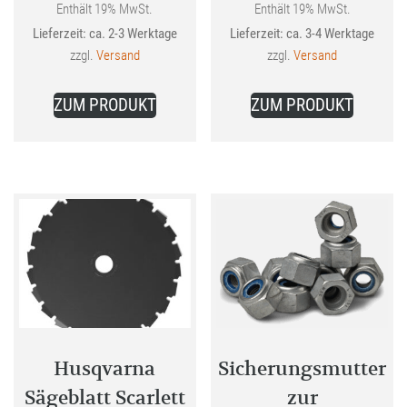
war:
Enthält 19% MwSt.
Enthält 19% MwSt.
Aktueller
Lieferzeit: ca. 2-3 Werktage
Lieferzeit: ca. 3-4 Werktage
25,67 €
Preis
zzgl.
Versand
zzgl.
Versand
ist:
23,99 €.
ZUM PRODUKT
ZUM PRODUKT
Husqvarna
Sicherungsmutter
Sägeblatt Scarlett
zur