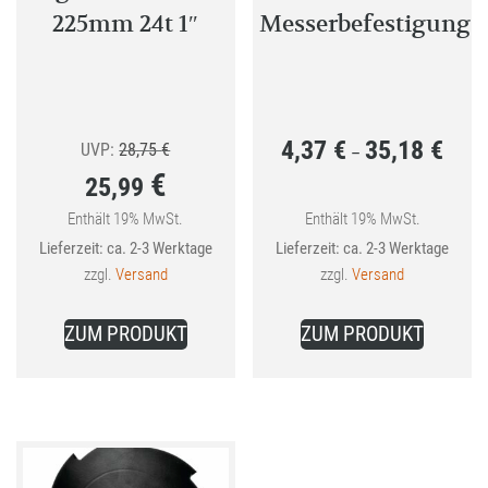
225mm 24t 1″
Messerbefestigung
4,37
€
35,18
€
Ursprünglicher
Preis
UVP:
28,75
€
–
€
25,99
Preis
4,37 €
war:
bis
Enthält 19% MwSt.
Enthält 19% MwSt.
Aktueller
Lieferzeit: ca. 2-3 Werktage
Lieferzeit: ca. 2-3 Werktage
28,75 €
35,18 
Preis
zzgl.
Versand
zzgl.
Versand
ist:
Dieses
25,99 €.
ZUM PRODUKT
ZUM PRODUKT
Produkt
weist
mehrer
Variant
auf.