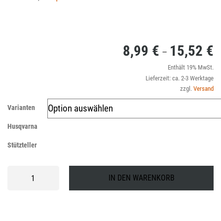
8,99
€
15,52
€
P
–
8
Enthält 19% MwSt.
Lieferzeit: ca. 2-3 Werktage
bi
zzgl.
Versand
1
Varianten
Husqvarna
Stützteller
Husqvarna
IN DEN WARENKORB
Stützteller
Menge