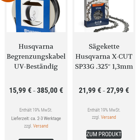
Die
Optione
Optionen
können
können
auf
auf
der
der
Produkt
Produktseite
gewählt
Husqvarna
Sägekette
gewählt
werden
Begrenzungskabel
Husqvarna X-CUT
werden
UV-Beständig
SP33G .325″ 1,3mm
15,99
€
385,00
€
21,99
€
27,99
€
Preisspanne:
Preis
–
–
15,99 €
21,99
bis
bis
Enthält 19% MwSt.
Enthält 19% MwSt.
zzgl.
Versand
Lieferzeit: ca. 2-3 Werktage
385,00 €
27,99
zzgl.
Versand
Dieses
ZUM PRODUKT
Dieses
Produkt