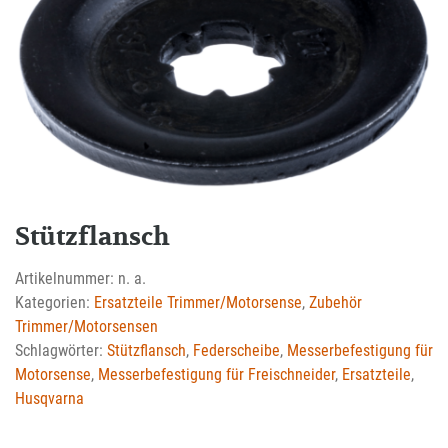
Stützflansch
Artikelnummer:
n. a.
Kategorien:
Ersatzteile Trimmer/Motorsense
,
Zubehör
Trimmer/Motorsensen
Schlagwörter:
Stützflansch
,
Federscheibe
,
Messerbefestigung für
Motorsense
,
Messerbefestigung für Freischneider
,
Ersatzteile
,
Husqvarna