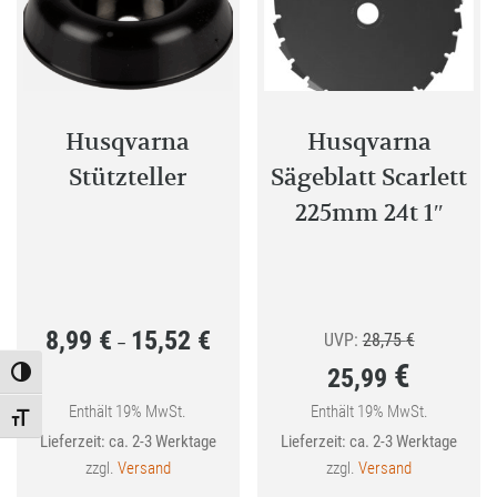
Optionen
Optione
können
können
auf
auf
der
der
Produktseite
Produkt
Husqvarna
Husqvarna
gewählt
gewählt
Stützteller
Sägeblatt Scarlett
werden
werden
225mm 24t 1″
8,99
€
15,52
€
Preisspanne:
Ursprünglic
UVP:
28,75
€
–
€
25,99
8,99 €
Preis
Toggle High Contrast
bis
war:
Enthält 19% MwSt.
Enthält 19% MwSt.
Aktueller
Toggle Font size
Lieferzeit: ca. 2-3 Werktage
Lieferzeit: ca. 2-3 Werktage
15,52 €
28,75 €
Preis
zzgl.
Versand
zzgl.
Versand
ist: