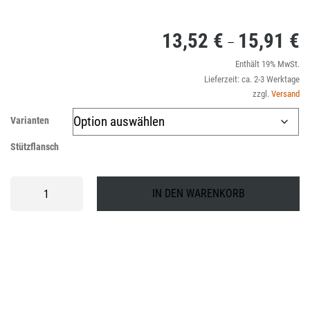
13,52
€
15,91
€
P
–
1
Enthält 19% MwSt.
Lieferzeit: ca. 2-3 Werktage
bi
zzgl.
Versand
1
Varianten
Stützflansch
Stützflansch
IN DEN WARENKORB
Menge