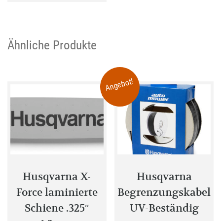
mehrere
Varianten
auf.
Ähnliche Produkte
Die
Optionen
Angebot!
können
auf
der
Produktseite
gewählt
werden
Husqvarna X-
Husqvarna
Force laminierte
Begrenzungskabel
Schiene .325″
UV-Beständig