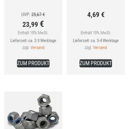
4,69
€
Ursprünglicher
UVP:
25,67
€
€
23,99
Preis
war:
Enthält 19% MwSt.
Enthält 19% MwSt.
Aktueller
Lieferzeit: ca. 2-3 Werktage
Lieferzeit: ca. 3-4 Werktage
25,67 €
Preis
zzgl.
Versand
zzgl.
Versand
ist:
23,99 €.
ZUM PRODUKT
ZUM PRODUKT