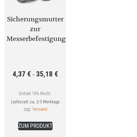
Sicherungsmutter
zur
Messerbefestigung
4,37
€
35,18
€
Preisspanne:
–
4,37 €
bis
Enthält 19% MwSt.
Lieferzeit: ca. 2-3 Werktage
35,18 €
zzgl.
Versand
Dieses
ZUM PRODUKT
Produkt
weist