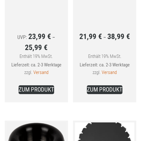
23,99
€
21,99
€
38,99
€
Preis
UVP:
–
–
25,99
€
21,99
Preisspanne:
bis
Enthält 19% MwSt.
Enthält 19% MwSt.
23,99 €
Lieferzeit: ca. 2-3 Werktage
Lieferzeit: ca. 2-3 Werktage
38,99
bis
zzgl.
Versand
zzgl.
Versand
25,99 €
Dieses
Dieses
ZUM PRODUKT
ZUM PRODUKT
Produkt
Produkt
weist
weist
mehrere
mehrer
Varianten
Variant
auf.
auf.
Die
Die