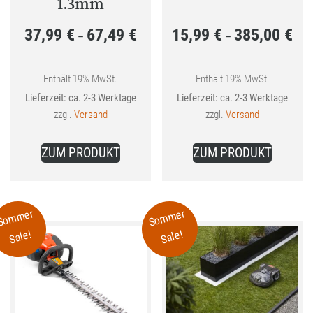
1.3mm
37,99
€
67,49
€
15,99
€
385,00
€
Preisspanne:
Prei
–
–
37,99 €
15,9
bis
bis
Enthält 19% MwSt.
Enthält 19% MwSt.
Lieferzeit: ca. 2-3 Werktage
Lieferzeit: ca. 2-3 Werktage
67,49 €
385,
zzgl.
Versand
zzgl.
Versand
Dieses
Dieses
ZUM PRODUKT
ZUM PRODUKT
Produkt
Produkt
weist
weist
mehrere
mehrer
Sommer
Sommer
Varianten
Variant
Sale!
Sale!
auf.
auf.
Die
Die
Optionen
Optione
können
können