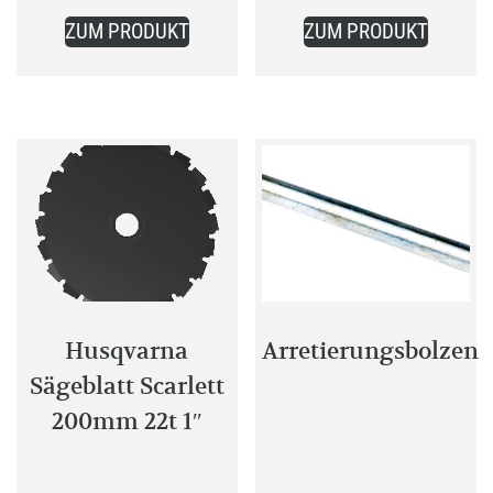
Dieses
25,99 €.
ZUM PRODUKT
ZUM PRODUKT
Produkt
weist
mehrere
Varianten
auf.
Die
Optionen
können
auf
der
Produktseite
Husqvarna
Arretierungsbolzen
gewählt
Sägeblatt Scarlett
werden
200mm 22t 1″