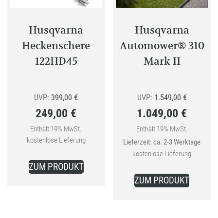
auf
auf
der
der
Produktseite
Produkt
Husqvarna
Husqvarna
gewählt
gewählt
Heckenschere
Automower® 310
werden
werden
122HD45
Mark II
Ursprünglicher
Ursprüngl
UVP:
399,00
€
UVP:
1.549,00
€
249,00
€
1.049,00
€
Preis
Preis
Aktueller
war:
Aktueller
war:
Enthält 19% MwSt.
Enthält 19% MwSt.
kostenlose Lieferung
Lieferzeit: ca. 2-3 Werktage
Preis
399,00 €
Preis
1.549,00 
kostenlose Lieferung
ist:
ist:
ZUM PRODUKT
249,00 €.
1.049,00 €.
ZUM PRODUKT