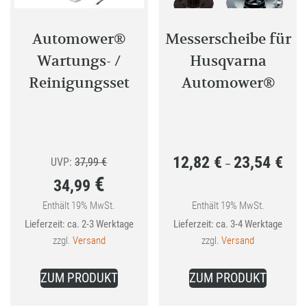
der
Produkt
Automower®
Messerscheibe für
gewählt
Wartungs- /
Husqvarna
werden
Reinigungsset
Automower®
12,82
€
23,54
€
Ursprünglicher
Preis
UVP:
37,99
€
–
€
34,99
Preis
12,82
war:
bis
Enthält 19% MwSt.
Enthält 19% MwSt.
Aktueller
Lieferzeit: ca. 2-3 Werktage
Lieferzeit: ca. 3-4 Werktage
37,99 €
23,54
Preis
zzgl.
Versand
zzgl.
Versand
ist:
Dieses
34,99 €.
ZUM PRODUKT
ZUM PRODUKT
Produkt
weist