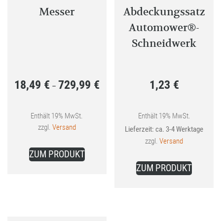
Messer
Abdeckungssatz
Automower®-
Schneidwerk
18,49
€
729,99
€
1,23
€
Preisspanne:
–
18,49 €
bis
Enthält 19% MwSt.
Enthält 19% MwSt.
zzgl.
Versand
Lieferzeit: ca. 3-4 Werktage
729,99 €
zzgl.
Versand
Dieses
ZUM PRODUKT
Produkt
ZUM PRODUKT
weist
mehrere
Varianten
auf.