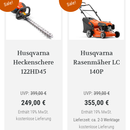
Sale!
Sale!
Die
Optionen
können
auf
der
Produktseite
gewählt
Husqvarna
Husqvarna
werden
Heckenschere
Rasenmäher LC
122HD45
140P
Ursprünglicher
Ursprüngli
UVP:
399,00
€
UVP:
399,00
€
249,00
€
355,00
€
Preis
Preis
Aktueller
war:
Aktueller
war:
Enthält 19% MwSt.
Enthält 19% MwSt.
kostenlose Lieferung
Lieferzeit: ca. 2-3 Werktage
Preis
399,00 €
Preis
399,00 €
kostenlose Lieferung