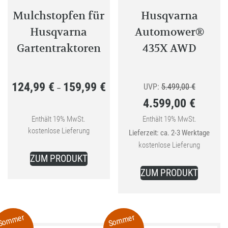
Mulchstopfen für
Husqvarna
Husqvarna
Automower®
Gartentraktoren
435X AWD
124,99
€
159,99
€
Preisspanne:
Ursprüngl
UVP:
5.499,00
€
–
4.599,00
€
124,99 €
Preis
bis
Aktueller
war:
Enthält 19% MwSt.
Enthält 19% MwSt.
kostenlose Lieferung
Lieferzeit: ca. 2-3 Werktage
159,99 €
Preis
5.499,00 
kostenlose Lieferung
Dieses
ist:
ZUM PRODUKT
Produkt
4.599,00 €.
ZUM PRODUKT
weist
mehrere
Varianten
Sommer
Sommer
auf.