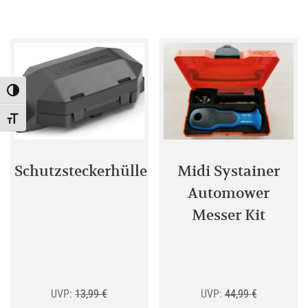
mehrer
Variant
auf.
Die
Optione
Toggle High Contrast
können
Toggle Font size
auf
der
Produkt
Schutzsteckerhülle
Midi Systainer
gewählt
Automower
werden
Messer Kit
Ursprünglicher
Ursprünglic
UVP:
13,99
€
UVP:
44,99
€