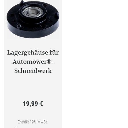
Die
Optionen
können
auf
der
Produktseite
gewählt
Lagergehäuse für
werden
Automower®-
Schneidwerk
19,99
€
Enthält 19% MwSt.