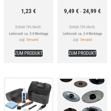
1,23
€
9,49
€
24,99
€
Preis
–
9,49 €
bis
Enthält 19% MwSt.
Enthält 19% MwSt.
Lieferzeit: ca. 3-4 Werktage
Lieferzeit: ca. 3-4 Werktage
24,99 
zzgl.
Versand
zzgl.
Versand
Dieses
ZUM PRODUKT
ZUM PRODUKT
Produkt
weist
mehrer
Variant
auf.
Die
Optione
können
auf