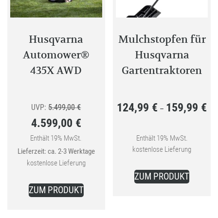
gewählt
gewählt
werden
werden
Husqvarna
Mulchstopfen für
Automower®
Husqvarna
435X AWD
Gartentraktoren
124,99
€
159,99
€
Ursprünglicher
Pre
UVP:
5.499,00
€
–
4.599,00
€
Preis
124
Aktueller
war:
bis
Enthält 19% MwSt.
Enthält 19% MwSt.
kostenlose Lieferung
Lieferzeit: ca. 2-3 Werktage
Preis
5.499,00 €
159
kostenlose Lieferung
Dieses
ist:
ZUM PRODUKT
Produkt
4.599,00 €.
ZUM PRODUKT
weist
mehrer