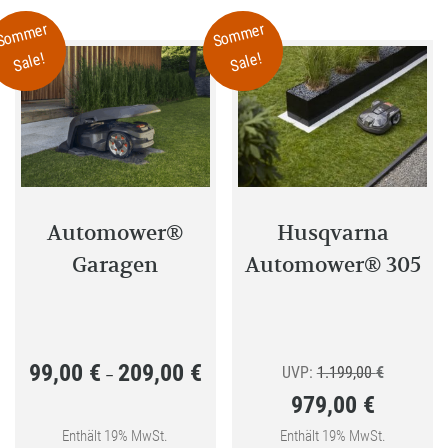
Variant
Sommer
Sommer
auf.
Sale!
Sale!
Die
Optione
können
auf
der
Produkt
gewählt
Automower®
Husqvarna
werden
Garagen
Automower® 305
99,00
€
209,00
€
Preisspanne:
Ursprüngl
UVP:
1.199,00
€
–
979,00
€
99,00 €
Preis
bis
Aktueller
war:
Enthält 19% MwSt.
Enthält 19% MwSt.