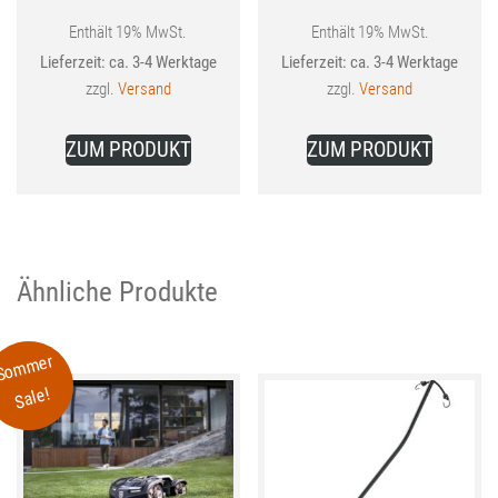
bis
bis
Enthält 19% MwSt.
Enthält 19% MwSt.
Lieferzeit: ca. 3-4 Werktage
Lieferzeit: ca. 3-4 Werktage
24,99 €
23,54
zzgl.
Versand
zzgl.
Versand
Dieses
Dieses
ZUM PRODUKT
ZUM PRODUKT
Produkt
Produkt
weist
weist
mehrere
mehrer
Varianten
Variant
auf.
auf.
Ähnliche Produkte
Die
Die
Optionen
Optione
Sommer
können
können
Sale!
auf
auf
der
der
Produktseite
Produkt