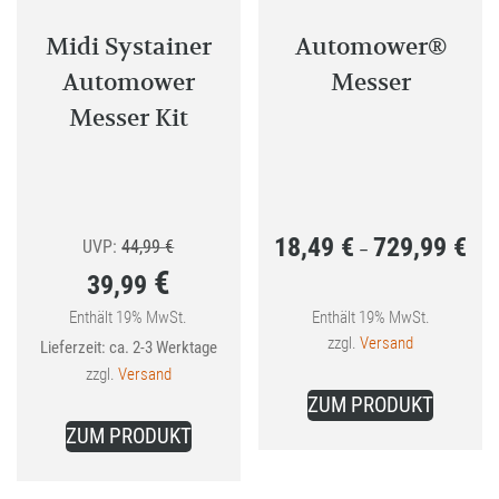
Midi Systainer
Automower®
Automower
Messer
Messer Kit
18,49
€
729,99
€
Ursprünglicher
Prei
UVP:
44,99
€
–
€
39,99
Preis
18,4
war:
bis
Enthält 19% MwSt.
Enthält 19% MwSt.
Aktueller
zzgl.
Versand
Lieferzeit: ca. 2-3 Werktage
44,99 €
729,
Preis
zzgl.
Versand
Dieses
ist:
ZUM PRODUKT
Produkt
39,99 €.
ZUM PRODUKT
weist
mehrer