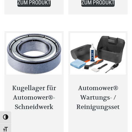
ZUM PRODUKT
ZUM PRODUKT
Kugellager für
Automower®
Automower®-
Wartungs- /
Schneidwerk
Reinigungsset
Toggle High Contrast
Toggle Font size