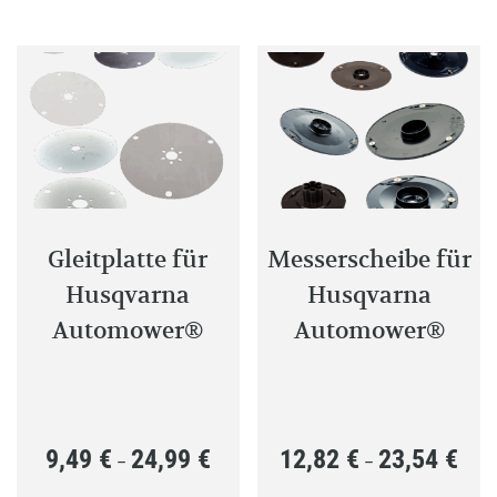
Variant
auf.
Die
Optione
können
auf
der
Produkt
gewählt
Gleitplatte für
Messerscheibe für
werden
Husqvarna
Husqvarna
Automower®
Automower®
9,49
€
24,99
€
12,82
€
23,54
€
Preisspanne:
Preis
–
–
9,49 €
12,82